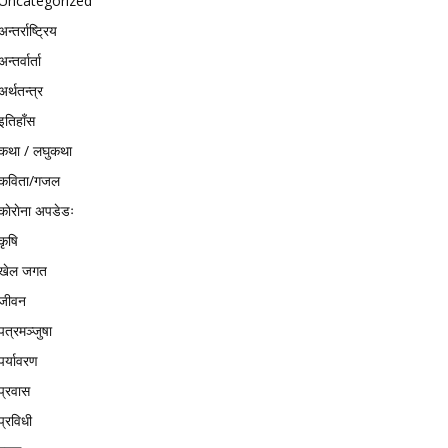
Uncategorized
अन्तर्राष्ट्रिय
अन्तर्वार्ता
अर्थतन्त्र
इतिहाँस
कथा / लघुकथा
कविता/गजल
काेराेना अपडेडः
कृषि
खेल जगत
जीवन
पत्रमञ्जुषा
पर्यावरण
प्रवास
प्रविधी