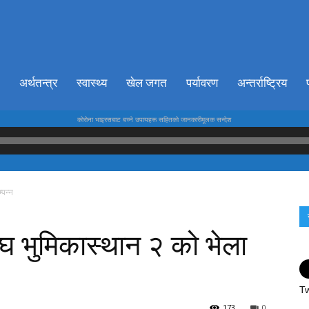
ionkhabar.com
अर्थतन्त्र
स्वास्थ्य
खेल जगत
पर्यावरण
अन्तर्राष्ट्रिय
काेराेना भाइरसबाट बच्ने उपायहरू सहितकाे जानकारीमूलक सन्देश
पन्न
 भुमिकास्थान २ को भेला
Tw
173
0