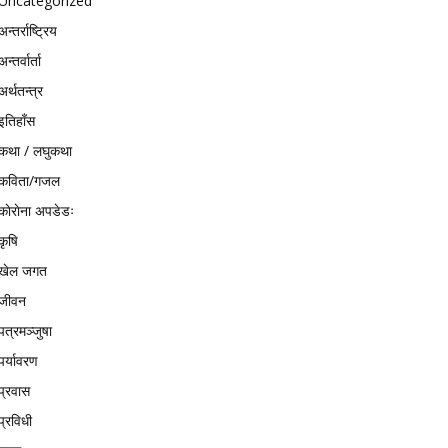
Uncategorized
अन्तर्राष्ट्रिय
अन्तर्वार्ता
अर्थतन्त्र
इतिहाँस
कथा / लघुकथा
कविता/गजल
काेराेना अपडेडः
कृषि
खेल जगत
जीवन
पत्रमञ्जुषा
पर्यावरण
प्रवास
प्रविधी