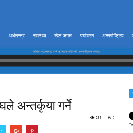
ionkhabar.com
अर्थतन्त्र
स्वास्थ्य
खेल जगत
पर्यावरण
अन्तर्राष्ट्रिय
काेराेना भाइरसबाट बच्ने उपायहरू सहितकाे जानकारीमूलक सन्देश
 अन्तर्कृया गर्ने
286
0
Tw
er