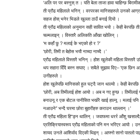
‘अलि पर पर बस्नुस् त । यति बेला ताजा हावा चाहिन्छ बिरामी
ती प्रौढ महिलाले भनिन् । वरपरका मानिसहरुले उनको आग्रह
सहज होस् भनेर भिडले खुल्ला ठाउँ बनाई दियो ।
ती प्रौढ महिलाको अनुमान सही सावित भयो । केही बेरपछि त
चल्मलाइन् । विस्तारै अलिकति आँखा खोलिन् ।
‘म कहाँ छु ? मलाई के भएको हो र ?’
‘छोरी, तिमी त बेहोस भयौ नाच्दा नाच्दै ।’
प्रौढ महिलाले विस्तारै भनिन् । होश खुलेकी महिला विस्तारै
थप सहारा दिँदै बस्न सघाए । सबैले सुझाव दिए– ‘एक छिन अझै
उनीहरुले ।
होश खुलेपछि मानिसको हुल घट्दै जान थाल्यो । केही बेरपछि
‘छोरी, अब तिमीलाई होश आयो । अब म गए हुन्छ । तिमीला
बनाउनू र एक बोटल पानीसित भर्खरै खाई हाल्नू । मलाई पनि जा
नआउने” भन्दै घरमा छोरा बुहारीहरु कराउन थाल्लान् ।’
ती प्रौढ महिला हि“ड्न थालिन् । जवाफमा धरर्र आँशु खसाल्द
प्रतिक्रियास्वरूप प्रौढ महिलाको पनि मन भरिएर आयो । उन
शायद उनले आशिर्वाद दिएकी थिइन् । आफ्नो सानो पातलो पछ्