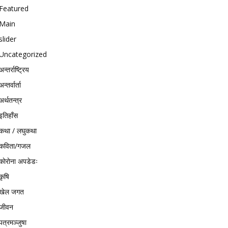
Featured
Main
slider
Uncategorized
अन्तर्राष्ट्रिय
अन्तर्वार्ता
अर्थतन्त्र
इतिहाँस
कथा / लघुकथा
कविता/गजल
काेराेना अपडेडः
कृषि
खेल जगत
जीवन
पत्रमञ्जुषा