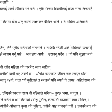
का लागि ।’
लाई सहर्ष स्वीकार गरे पनि । एकै छिनमा बिरामीलाई ताजा सास लिनलाई
ी महिलामा होश आए जस्ता लक्षणहरु देखिन थाले । ती महिला अलिकति
 उठिन्, तिनै प्रौढ महिलाको सहाराले । नजिकै रहेकी अर्की महिलाले उनलाई
 आराम गर्नु पर्छ । अब होश आयो । डराउनु पर्दैन ।’ यो पनि सुझाव माने
 ती प्रौढ महिला पनि घरतिर जान थालिन् ।
ई पानीको कमी भए जस्तो छ । औषधि पसलबाट जीवन जल ल्याएर घोल
नु प¥यो, नत्र “यी बुढीलाई त रमाइलो पनि ज्यादै नै लाग्छ, अहिलेसम्म पनि
ै, दबिएको स्वरका साथ ती महिलाले भनिन्– ’हुन्छ आमा, जानुस् ।’
ले पहिले त ती महिलाको आ“शु पुछिन्, त्यसपछि टाउकोमा हात राखिन् ।
यौरीले आँखाको कुना पनि पुछिन्, कसैले थाहा नपाउने गरी । उनको मन पनि