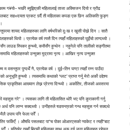
ै काम ग¥यो– भर्खरै ब्युझिएकी महिलालाई ताजा अक्सिजन दियो र प्रौढ
यतलबाट सह«दयता प्रकट गर्र्दै ती महिलाका कपडा एक छिन अलिकति फुङ्ग
 ।
ुपरमा शायद महिलाहरुका लागि वर्षभरिको दुःख र खुसी पोख्ने दिन । सातै
ाहरुको थियो । प्रत्येक वर्ष त्यसै दिन त्यहाँ महिलाहरुको घुइँचो लाग्दथ्यो ।
ँग लाउड स्पिकर हुन्थ्यो, कसैसँग हुन्थेन । नहुनेले पनि तालीको सङ्गीतमा
थि महिलाहरुको उन्मुक्त मुद्रामा नृत्य । आखिर नृत्य उन्मुक्त
 वसन्तुपर पुग्दथेँ नै, प्रत्येक वर्ष । दुई÷तिन घण्टा त्यहाँ रम्न पाउँदा
ुभूति हुन्थ्यो । त्यसमाथि कथाको ‘प्लट’ प्राप्त गर्नु मेरो अर्को उद्देश्य
ासिक प्रकृतिका आख्यान लेख्न प्रेरणा दिन्थ्यो । अर्कातिर, तीजको अवसरमा
को महसुस गरे“ । त्यसका लागि ती महिलासित थोरै भए पनि कुराकानी गर्नु
र्थ पनि लाग्न सक्दथ्यो । उनीहरुले षडयन्त्रको गन्ध महसुस गर्न सक्दथे
मैलै उपाय पनि फेला पारेँ ।
डतिर फर्किएँ । औषधि पसलबाट पा“च पोका ओआरएसको प्याकेट र त्यही“बाट
गेँ । यतिखेर त्यहाँ बिरामी महिलाका साथ अरू दुई जना महिलाहरु रहेछन्