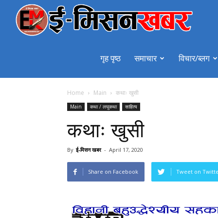
emiss
गृह पृष्ठ
समाचार
विचार/ब्लग
Home
Main
कथाः खुसी
Main
कथा / लघुकथा
साहित्य
कथाः खुसी
By
ई-मिसन खबर
-
April 17, 2020
Share on Facebook
Tweet on Twitt