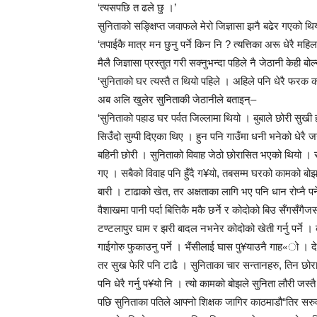
‘त्यसपछि त ढले छु ।’
सुनिताको सङ्क्षिप्त जवाफले मेरो जिज्ञासा झनै बढेर गएको
‘तपाईकै मात्र मन छुनु पर्ने किन नि ? त्यत्तिका अरू धेरै महिल
मैलै जिज्ञासा प्रस्तुत गरी सक्नुभन्दा पहिले नै जेठानी केही ब
‘सुनिताको घर त्यस्तै त थियो पहिले । अहिले पनि धेरै फरक क
अब अलि खुलेर सुनिताकी जेठानीले बताइन्–
‘सुनिताको पहाड घर पर्वत जिल्लामा थियो । बुबाले छोरी सुख
सिउँदो सुम्पी दिएका थिए । हुन पनि गाउँमा धनी भनेको धेरै
बहिनी छोरी । सुनिताको विवाह जेठो छोरासित भएको थियो । सुनि
गए । सबैको विवाह पनि हुँदै ग¥यो, तबसम्म घरको कामको बोझ 
बारी । टाढाको खेत, तर अक्षताका लागि भए पनि धान रोप्नै पर
वैशाखमा पानी पर्दा बित्तिकै मकै छर्ने र कोदोको बिउ सँगसँगैजसो 
टण्टलापुर घाम र झरी बादल नभनेर कोदोको खेती गर्नु पर्ने 
गाईगोरु फुकाउनु पर्ने । भैंसीलाई घास पु¥याउनै गाह«ो । 
तर सुख फेरि पनि टाढै । सुनिताका चार सन्तानहरु, तिन छो
पनि धेरै गर्नु प¥यो नि । त्यो कामको बोझले सुनिता लौरी जस्
पछि सुनिताका पतिले आफ्नो शिक्षक जागिर काठमाडौ“तिर सरु