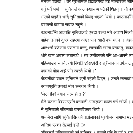
उनको पतिको । तर प्राथमिक विद्यालयका हेड मास्टरको जागि
गर्नु पर्ने भयो । सुनिताले आठ कक्षासम्म पढेकी थिइन् । नौ क
भएको पाइदैन भन्दै सुनिताको विवाह भएको थियो । काठमाडौँम
घरायसी काममा सघाउ नहुने ।
काठमाडौँमा आएपछि सुनितालाई एउटा राहत भने अवश्य मिल्
वाहेक उनको दुःख सहरमा आएर पनि खासै कम भएन । बिहान ४
आठ÷नौ बजेसम्म पसलमा बस्नु, त्यसपछि खाना बनाउनु, कपडा धु
थोरै काम अवश्य सघाउथे । तर उनीहरुको पनि आ–आफ्नै व्यस
पहिल्याउन सक्थे, त्यो स्थिति छोराछोरी र श्रीमानका तर्फबा
कामको बोझ अझै पनि त्यस्तै थियो ।’
जेठानीको बयान सुनिताले सुनी रहेकी थिइन् । उनले त्यसको न 
बयानप्रति उनको मौन समर्थन थियो ।
‘जेठानीको बयान सत्य हो त ?’
मैले घटना विवरणप्रति बनावटी आशङ्का व्यक्त गर्न खोजेँ । 
नै सुनिताको जीवनको वास्तविकता थियो ।
अब मेरा लागि सुनितासितको वार्तालापको प्रयोजन समाप्त भइस
अन्तिम प्रश्न तेस्र्याई हाले ः
‘तीजलाई महिलाहरुको पर्व ठानिन्छ । त्यस्तो पनि के पर्व ? आ