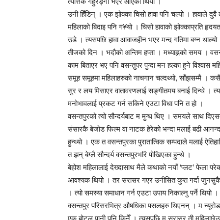
त्यत्तिकै गहु्रङ्गो भएर आएको थियो ।
उनी हिँडिन् । एक झोक्का चिसो हावा पनि चल्यो । हावाले दुव
महिलाको बिदाइ पनि ग¥यो । चिसो हावाको झोक्काप्रति हृद
उडे । त्यसपछि हावा आवाजहीन भएर मन्द गतिमा बग्न थाल्यो
तीजको दिन । भदौको अन्तिम हप्ता । मध्याह्नको समय । वसन्त
काम बिताएर भए पनि वसन्तुपर पुग्दा मन हल्का हुने विश्वास महिल
समूह समूहमा महिलाहरुको नाचगान चल्दथ्यो, साँझसम्मै । कसैस
सुर र लय मिसाएर वातावरणलाई सङ्गीतमय बनाई दिन्थे । त्यसमा
मनोभावलाई प्रकट गर्न सकिने एउटा विधा पनि त हो ।
वसन्तपुरको त्यो सौन्दर्यबाट म मुग्ध थिए । समयले साथ दिएसम्म म
संसारकै बेजोड फिल्म वा नाटक हेरेको भन्दा मलाई बढी आनन्दको अन
हुन्थ्यो । एक त वसन्तपुरका पुरातात्विक सम्पदाले मलाई ऐतिह
त झन् बेग्लै सौन्दर्य वसन्तपुरभरि पोखिएका हुन्थे ।
बेहोश महिलालाई देख्दासाथ मैले कथाको नयाँ ‘प्लट’ फेला परे
आवश्यक थियो । तर सरासर गएर उनीसित कुरा गर्दा जुनसुकै अ
। त्यो समस्या समाधान गर्न एउटा उपाय निकाल्नु पर्ने थियो । 
वसन्तपुर परिसरभित्र औषधिका पसलहरु थिएनन् । म न्यूरो
एक बोटल पानी पनि किनेँ । त्यसपछि म सरासर ती महिलाछेउ पु