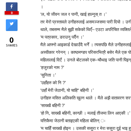
।
0
‘ल, यो जीवन जल र पानी, खाई हाल्नुस् त ।’
तर मेरो प्रस्तावले उनीहरुलाई असमञ्जसमा पारी दियो । उनी
थाले, तबसम्म मैले बुझी सकेको थिएँ– एउटा अपरिचित व्यक्
‘म पत्रकार, डराउनु पर्दैन ।’
0
मैले आफ्नो आइकार्ड देखाउँदै भनेँ । त्यसपछि मैले उनीहरुलाई
SHARES
अस्वीकार गरेनन् । काष्ठमण्डप परिसरभित्रै बसेर मैले 
महिलालाई दिएँ । उनले बोटलको एक–चौथाइ जति पानी पिइन
‘हजुरको नाम ?’
‘सुनिता ।’
’उहाँहरु को नि ?’
‘उहाँ मेरी जेठानी, यो चाहि“ बहिनी ।’
उनीहरु मसित अलिकति खुल्न थाले । मैले अझै वातावरण सर
‘साख्खै बहिनी ?’
‘हो नि, साख्खै बहिनी, कान्छी । मलाई तीजमा लिन आएकी ।’
यत्तिकैमा जेठानी बताइएकी महिला बोलिन् ः
‘म चाहिँ साख्खै होइन । उसकी ससुरा र मेरा ससुरा दुई भाइ हुन