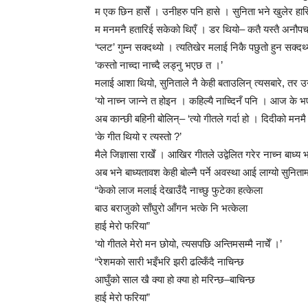
म एक छिन हासेँ । उनीहरु पनि हासे । सुनिता भने खुलेर
म मनमनै हतारिई सकेको थिएँ । डर थियो– कतै यस्तै अनौपचारिक
‘प्लट’ गुम्न सक्दथ्यो । त्यतिखेर मलाई निकै पछुतो हुन सक्दथ्
‘कस्तो नाच्दा नाच्दै लड्नु भएछ त ।’
मलाई आशा थियो, सुनिताले नै केही बताउलिन् त्यसबारे, तर उ
‘यो नाच्न जान्ने त होइन । कहिल्यै नाच्दिनँ पनि । आज के भ
अब कान्छी बहिनी बोलिन्– ‘त्यो गीतले गर्दा हो । दिदीको मनमै 
‘के गीत थियो र त्यस्तो ?’
मैले जिज्ञासा राखेँ । आखिर गीतले उद्वेलित गरेर नाच्न बाध्
अब भने बाध्यतावश केही बोल्नै पर्ने अवस्था आई लाग्यो सुन
“केको लाज मलाई देखाउँदै नाच्छु फुटेका हत्केला
बाउ बराजुको साँघुरो आँगन भत्के नि भत्केला
हाई मेरो फरिया”
‘यो गीतले मेरो मन छोयो, त्यसपछि अन्तिमसम्मै नाचेँ ।’
“रेशमको सारी भइँभरि झरी ढल्किँदै नाचिन्छ
आघुँको साल खै क्या हो क्या हो मरिन्छ–बाचिन्छ
हाई मेरो फरिया”