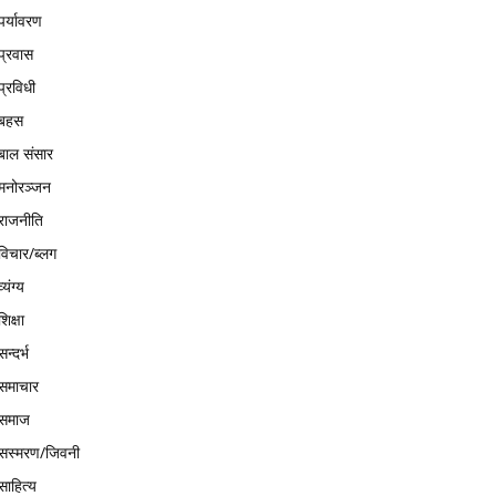
पर्यावरण
प्रवास
प्रविधी
बहस
बाल संसार
मनोरञ्जन
राजनीति
विचार/ब्लग
व्यंग्य
शिक्षा
सन्दर्भ
समाचार
समाज
सस्मरण/जिवनी
साहित्य