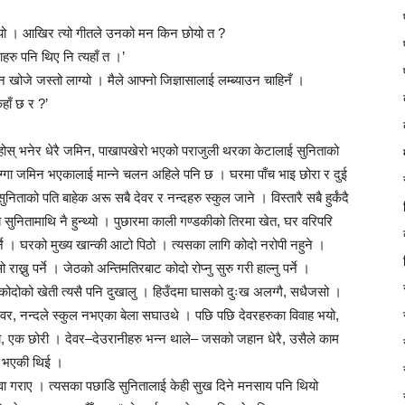
 थियो । आखिर त्यो गीतले उनको मन किन छोयो त ?
ाहरु पनि थिए नि त्यहाँ त ।’
ोल्न खोजे जस्तो लाग्यो । मैले आफ्नो जिज्ञासालाई लम्ब्याउन चाहिनँ ।
हाँ छ र ?’
ी होस् भनेर धेरै जमिन, पाखापखेरो भएको पराजुली थरका केटालाई सुनिताको
 जग्गा जमिन भएकालाई मान्ने चलन अहिले पनि छ । घरमा पाँच भाइ छोरा र दुई
ताको पति बाहेक अरू सबै देवर र नन्दहरु स्कुल जाने । विस्तारै सबै हुर्कंदै
सुनितामाथि नै हुन्थ्यो । पुछारमा काली गण्डकीको तिरमा खेत, घर वरिपरि
्ने । घरको मुख्य खान्की आटो पिठो । त्यसका लागि कोदो नरोपी नहुने ।
राख्नु पर्ने । जेठको अन्तिमतिरबाट कोदो रोप्नु सुरु गरी हाल्नु पर्ने ।
। कोदोको खेती त्यसै पनि दुखालु । हिउँदमा घासको दुःख अलग्गै, सधैजसो ।
देवर, नन्दले स्कुल नभएका बेला सघाउथे । पछि पछि देवरहरुका विवाह भयो,
रा, एक छोरी । देवर–देउरानीहरु भन्न थाले– जसको जहान धेरै, उसैले काम
तै भएकी थिई ।
वा गराए । त्यसका पछाडि सुनितालाई केही सुख दिने मनसाय पनि थियो