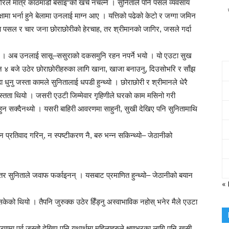
रले मात्र काठमाडौँ बसाइ“को खर्च नचल्ने । सुनिताले पनि पसल व्यवसाय
क्षामा भर्ना हुने बेलामा उनलाई माग्न आए । यत्तिको पढेको केटो र जग्गा जमिन
ा पसल र चार जना छोराछोरीको हेरचाह, तर श्रीमानको जागिर, जसले गर्दा
यो । अब उनलाई सासू–ससुराको दकसमुनि रहन नपर्ने भयो । यो एउटा सुख
 बजे उठेर छोराछोरीहरुका लागि खाना, खाजा बनाउनु, दिउसोभरि र साँझ
नु जस्ता कामले सुनितालाई धपडी हुन्थ्यो । छोराछोरी र श्रीमानले धेरै
्तता थियो । जसरी एउटी जिम्मेवार गृहिणीले घरको काम मसिनो गरी
ट हुन सक्दैनथ्यो । यसरी बाहिरी आवरणमा साहुनी, सुखी देखिए पनि सुनितामाथि
प्रतिवाद गरिन्, न स्पष्टीकरण नै, बरु भन्न सकिन्थ्यो– जेठानीको
तर सुनिताले जवाफ फर्काइनन् । यसबाट प्रमाणित हुन्थ्यो– जेठानीको बयान
«
केको थियो । तैपनि जुरुक्क उठेर हिँड्नु अस्वाभाविक नहोस् भनेर मैले एउटा
वरणमा पर्व जस्तो देखिए पनि यथार्थमा महिलाहरुले क्षणभरका लागि पनि खुसी