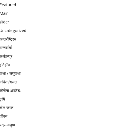
Featured
Main
slider
Uncategorized
अन्तर्राष्ट्रिय
अन्तर्वार्ता
अर्थतन्त्र
इतिहाँस
कथा / लघुकथा
कविता/गजल
काेराेना अपडेडः
कृषि
खेल जगत
जीवन
पत्रमञ्जुषा