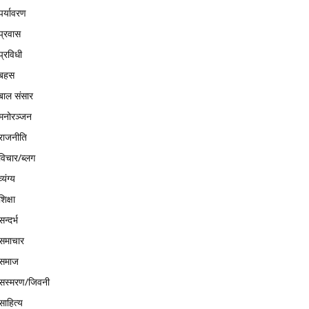
पर्यावरण
प्रवास
प्रविधी
बहस
बाल संसार
मनोरञ्जन
राजनीति
विचार/ब्लग
व्यंग्य
शिक्षा
सन्दर्भ
समाचार
समाज
सस्मरण/जिवनी
साहित्य