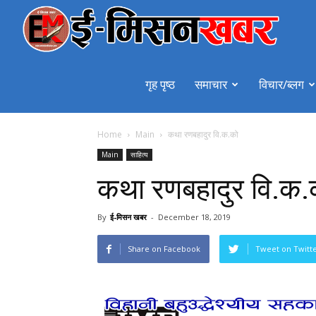
emiss
गृह पृष्ठ
समाचार
विचार/ब्लग
Home
Main
कथा रणबहादुर वि.क.को
Main
साहित्य
कथा रणबहादुर वि.क.
By
ई-मिसन खबर
-
December 18, 2019
Share on Facebook
Tweet on Twitt