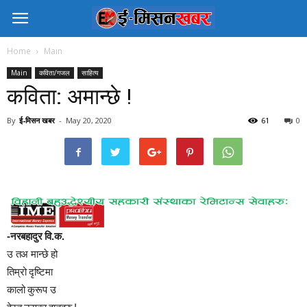
Home
Main
Main
कविता/गजल
साहित्य
कविता: अमान्छे !
By
ई-मिसन खबर
-
May 20, 2020
61
0
-नरबहादुर वि.क.
उ तअ मान्छे हो
तिम्रो दृष्टिमा
कालो कुरूप उ