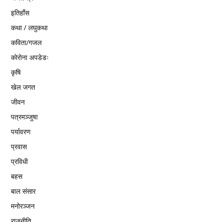
इतिहाँस
कथा / लघुकथा
कविता/गजल
काेराेना अपडेडः
कृषि
खेल जगत
जीवन
पत्रमञ्जुषा
पर्यावरण
प्रवास
प्रविधी
बहस
बाल संसार
मनोरञ्जन
राजनीति