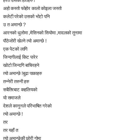
हेरत उसका हातहरु !
अहो कस्तो फोहोर कालो कोइला जस्तो
कलेटी परेको उसको भोटो पनि
उ त अमान्छे ?
आरनको धुलोमा ,मेसिनको सियोमा ,मादलको तुनामा
पौठेजोरी खेल्ने त्यो अमान्छे !
एक पेटको लागि
जिन्दगीलाई किट पारेर
खोटो जिन्दगि बाचिरहने
त्यो अमान्छे !बुढा पाकाहरु
तन्नेरी तरुनी हरु
सबैतिरबाट कहलियको
यो समाजले
देशले कानुनले परिभाषित गरेको
त्यो अमान्छे !
तर
तर यहाँ त
त्यो अमान्छेकी छोरी गोमा