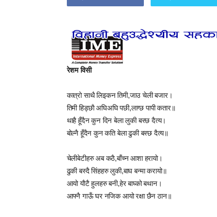
रेशम विसी
कात्रो साथै लिइकन तिमी,जाउ चेली बजार।
तिमी हिड्छाै अघिअघि पछी,लाग्छ पापी कतार॥
थाहै हूँदैन कुन दिन बेला लुकी बस्छ दैत्य।
बोल्नै हूँदैन कुन कति बेला ढुकी बस्छ दैत्य॥
चेलीबेटीहरु अब कठै,बाँच्न आशा हरायो।
ढुकी बस्दै सिंहहरु लुकी,बाघ बन्मा करायो॥
आयो याैटै हुलहरु बनी,हेर बाघ्को बथान।
आफ्नै गाऊँ घर नजिक आयो रक्षा छैन ठान॥