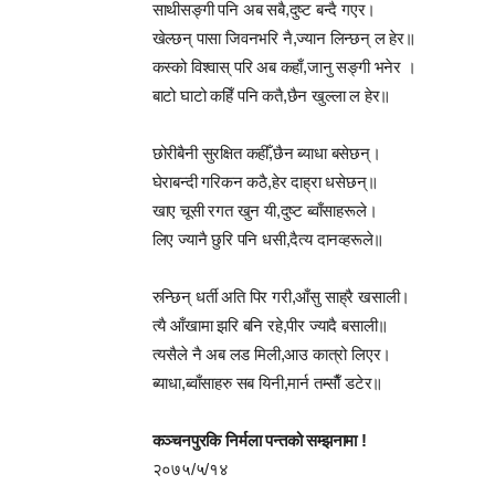
साथीसङ्गी पनि अब सबै,दुष्ट बन्दै गएर।
खेल्छन् पासा जिवनभरि नै,ज्यान लिन्छन् ल हेर॥
कस्को विश्वास् परि अब कहाँ,जानु सङ्गी भनेर ।
बाटो घाटो कहिँ पनि कतै,छैन खुल्ला ल हेर॥
छोरीबैनी सुरक्षित कहीँ,छैन ब्याधा बसेछन्।
घेराबन्दी गरिकन कठै,हेर दाह्रा धसेछन्॥
खाए चूसी रगत खुन यी,दुष्ट ब्वाँसाहरूले।
लिए ज्यानै छुरि पनि धसी,दैत्य दानव्हरूले॥
रुन्छिन् धर्ती अति पिर गरी,आँसु साह्रै खसाली।
त्यै आँखामा झरि बनि रहे,पीर ज्यादै बसाली॥
त्यसैले नै अब लड मिली,आउ कात्रो लिएर।
ब्याधा,ब्वाँसाहरु सब यिनी,मार्न तम्साैँ डटेर॥
कञ्चनपुरकि निर्मला पन्तको सम्झनामा !
२०७५/५/१४