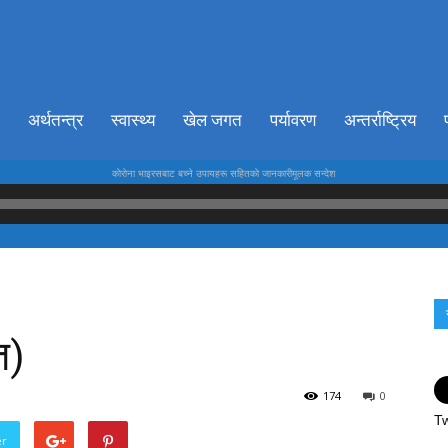
ionkhabar.com
अर्थतन्त्र
स्वास्थ्य
खेल जगत
पर्यावरण
अन्तर्राष्ट्रिय
काेराेना भाइरसबाट बच्ने उपायहरू सहितकाे जानकारीमूलक सन्देश
त)
174
0
Tw
er