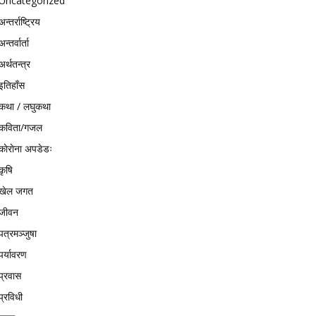
Uncategorized
अन्तर्राष्ट्रिय
अन्तर्वार्ता
अर्थतन्त्र
इतिहाँस
कथा / लघुकथा
कविता/गजल
काेराेना अपडेडः
कृषि
खेल जगत
जीवन
पत्रमञ्जुषा
पर्यावरण
प्रवास
प्रविधी