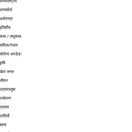
अन्तर्राष्ट्रिय
अन्तर्वार्ता
अर्थतन्त्र
इतिहाँस
कथा / लघुकथा
कविता/गजल
काेराेना अपडेडः
कृषि
खेल जगत
जीवन
पत्रमञ्जुषा
पर्यावरण
प्रवास
प्रविधी
बहस