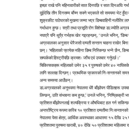
इच्छा राखे पनि महिनावारीको सात दिनपछि र सात दिनअघि गर्भा
दुईदेखि तीन दिनसम्म बाँच्न सक्ने भएकाले सो समयमा भेट हुँदा मा
शुक्रकीट पाठेघरको मुखमा जम्मा भएर डिम्बवाहिनी नलीतिर लाग
गर्भाधान हुन्छ। स्त्री तथा प्रसूति रोग विशेषज्ञ डा.ज्योति अ
नपाएरै पनि थुपै्र गर्भहरू खेर गइरहन्छन्, ‘ उनले भनिन्, ‘डिम्
अग्रवालका अनुसार धेरैजसो दम्पती सन्तान चाहना राखेर बिना
छन्। ‘महिलाको प्रत्येक महिना डिम्ब निस्किन्छ भन्ने छैन, डिम्
सम्पर्कको हिस्ट्रीपछि क्रमशः जाँच एवं उपचार गर्नुपर्छ।’
चिकित्सकहरू महिलाको उमेर ३५ र पुरुषको उमेर ४० नाघिसकेक
लागि सल्लाह दिन्छन्। प्राथमिक प्रकारको निःसन्तानको समस्याम
अन्य समस्या आउँछन्।
डा.अग्रवालको अनुभवमा नेपालमा धेरै बाँझोपन पीडितहरू उप
लिन्छन्, उति संभावना कम हुन्छ,’ उनले भनिन्, ‘निष्पि्कक्री
प्रतिशत बाँझोपनलाई शल्यक्रिया र औषधिबाट हल गर्न सकिन्
अन्तर्राष्ट्रिय रूपमा करिब १० प्रतिशत दम्पतीमा निःसन्तानको 
नेपालमा पेसा क्षेत्र, आर्थिक अवस्थाका आधारमा १५ देखि २५
प्रतिशतमा पुरुषमा खराबी, ४० देखि ५० प्रतिशतमा महिलामा ख