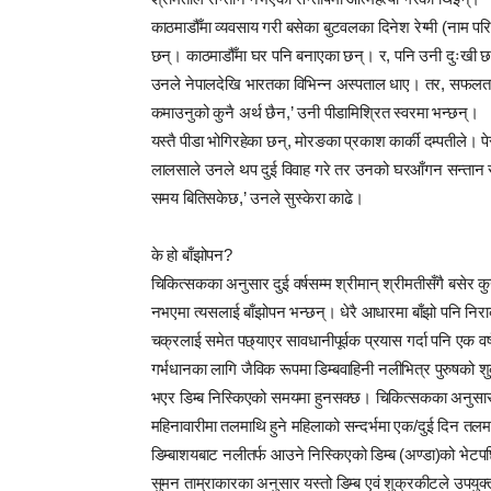
काठमाडौँमा व्यवसाय गरी बसेका बुटवलका दिनेश रेग्मी (नाम 
छन्। काठमाडौँमा घर पनि बनाएका छन्। र, पनि उनी दुःखी छ
उनले नेपालदेखि भारतका विभिन्न अस्पताल धाए। तर, सफलता हात
कमाउनुको कुनै अर्थ छैन,’ उनी पीडामिश्रित स्वरमा भन्छन्।
यस्तै पीडा भोगिरहेका छन्, मोरङका प्रकाश कार्की दम्पतीले। प
लालसाले उनले थप दुई विवाह गरे तर उनको घरआँगन सन्तान 
समय बितिसकेछ,’ उनले सुस्केरा काढे।
के हो बाँझोपन?
चिकित्सकका अनुसार दुई वर्षसम्म श्रीमान् श्रीमतीसँगै बसेर 
नभएमा त्यसलाई बाँझोपन भन्छन्। धेरै आधारमा बाँझो पनि निराक
चक्रलाई समेत पछ्याएर सावधानीपूर्वक प्रयास गर्दा पनि एक वर्
गर्भधानका लागि जैविक रूपमा डिम्बवाहिनी नलीभित्र पुरुषको श
भएर डिम्ब निस्किएको समयमा हुनसक्छ। चिकित्सकका अनुसार म
महिनावारीमा तलमाथि हुने महिलाको सन्दर्भमा एक/दुई दिन तलमाथ
डिम्बाशयबाट नलीतर्फ आउने निस्किएको डिम्ब (अण्डा)को भेटपछि 
सुमन ताम्राकारका अनुसार यस्तो डिम्ब एवं शुक्रकीटले उपयुक