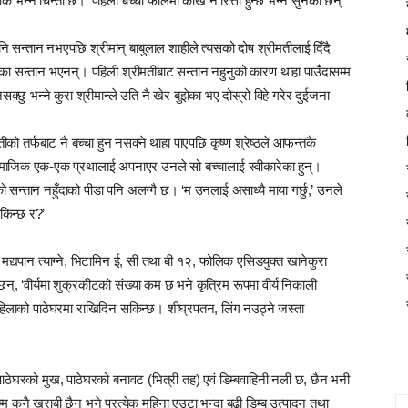
ि भन्ने चिन्ता छ।’ पहिलो बच्चा फालेमा कोख नै रित्तो हुन्छ भन्ने सुनेका छन्
ि सन्तान नभएपछि श्रीमान् बाबुलाल शाहीले त्यसको दोष श्रीमतीलाई दिँदै
 उनका सन्तान भएनन्। पहिली श्रीमतीबाट सन्तान नहुनुको कारण थाहा पाउँदासम्म
छु भन्ने कुरा श्रीमान्ले उति नै खेर बुझेका भए दोस्रो विहे गरेर दुईजना
को तर्फबाट नै बच्चा हुन नसक्ने थाहा पाएपछि कृष्ण श्रेष्ठले आफन्तकै
था सामाजिक एक-एक प्रथालाई अपनाएर उनले सो बच्चालाई स्वीकारेका हुन्।
 सन्तान नहुँदाको पीडा पनि अलग्गै छ। ‘म उनलाई असाध्यै माया गर्छु,’ उनले
किन्छ र?’
न मद्यपान त्याग्ने, भिटामिन ई, सी तथा बी १२, फोलिक एसिडयुक्त खानेकुरा
्छन्, ‘वीर्यमा शुक्रकीटको संख्या कम छ भने कृत्रिम रूपमा वीर्य निकाली
हिलाको पाठेघरमा राखिदिन सकिन्छ। शीघ्रपतन, लिंग नउठ्ने जस्ता
पाठेघरको मुख, पाठेघरको बनावट (भित्री तह) एवं डिम्बवाहिनी नली छ, छैन भनी
्म कुनै खराबी छैन भने प्रत्येक महिना एउटा भन्दा बढी डिम्ब उत्पादन तथा