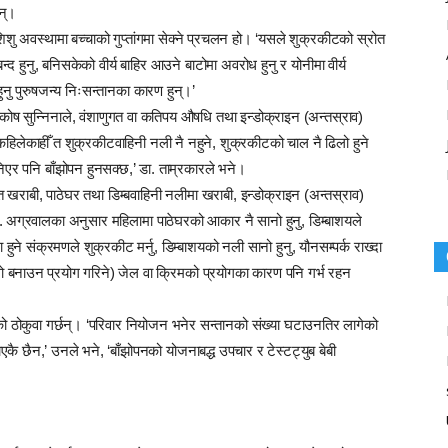
न्।
शु अवस्थामा बच्चाको गुप्तांगमा सेक्ने प्रचलन हो। ‘यसले शुक्रकीटको स्रोत
 बन्द हुनु, बनिसकेको वीर्य बाहिर आउने बाटोमा अवरोध हुनु र योनीमा वीर्य
ु पुरुषजन्य निःसन्तानका कारण हुन्।’
कोष सुन्निनाले, वंशाणुगत वा कतिपय औषधि तथा इन्डोक्राइन (अन्तस्राव)
हिलेकाहीँ त शुक्रकीटवाहिनी नली नै नहुने, शुक्रकीटको चाल नै ढिलो हुने
एर पनि बाँझोपन हुनसक्छ,’ डा. ताम्रकारले भने।
त खराबी, पाठेघर तथा डिम्बवाहिनी नलीमा खराबी, इन्डोक्राइन (अन्तस्राव)
ा. अग्रवालका अनुसार महिलामा पाठेघरको आकार नै सानो हुनु, डिम्बाशयले
मा हुने संक्रमणले शुक्रकीट मर्नु, डिम्बाशयको नली सानो हुनु, यौनसम्पर्क राख्दा
प्लो बनाउन प्रयोग गरिने) जेल वा क्रिमको प्रयोगका कारण पनि गर्भ रहन
ेको ठोकुवा गर्छन्। ‘परिवार नियोजन भनेर सन्तानको संख्या घटाउनतिर लागेको
एकै छैन,’ उनले भने, ‘बाँझोपनको योजनाबद्ध उपचार र टेस्टट्युब बेबी