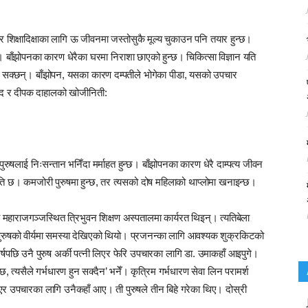
 शिक्षादिक्षाका लागि ऊ जीवनमा जस्तोसुकै मूल्य चुकाउन पनि तयार हुन्छ।
ैन। बाँझोपनका कारण धेरैका घरमा निराशा छाएको हुन्छ। चिकित्सा विज्ञान यति
न सक्छन्। बाँझोपन, यसका कारण दम्पतीले भोगेका पीडा, यसको उपचार
नोद र दीपक दाहालको खोजीनिती:
ुषलाई निःसन्तान भनिँदा मर्माहत हुन्छ। बाँझोपनका कारण धेरै दाम्पत्य जीवन
थिति छ। कमजोरी पुरुषमा हुन्छ, तर त्यसको दोष महिलाको थाप्लोमा खनाइन्छ।
 महाराजगञ्जस्थित त्रिभुवन शिक्षण अस्पतालमा कार्यरत थिइन्। त्यतिबेला
ुषको वीर्यमा समस्या देखिएको थियो। प्रजनन्का लागि आवश्यक शुक्रकिटको
छि उनै पुरुष अर्की पत्नी लिएर फेरि उपचारका लागि डा. उमाकहाँ आइपुगे।
्या छ, त्यसैले गर्भधारण हुन सक्दैन’ भनेँ। कृत्रिम गर्भधारण सेवा लिन परामर्श
 लिएर उपचारका लागि उनैकहाँ आए। ती पुरुषले तीन बिहे गरेका थिए। दोस्री