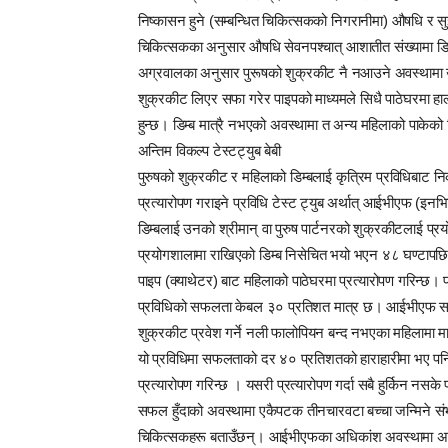
निष्कासन हुने (सम्बन्धित चिकित्सकको निगरानीमा) औषधि र स
चिकित्सकका अनुसार औषधि सेवनपश्चात् आशातीत संख्यामा डिम्ब
अग्रवालका अनुसार पुरूषको शुक्रकीट नै नआउने अवस्थामा उप
शुक्रकीट लिएर सफा गरेर पाइपको माध्यमले सिधै पाठेघरमा हाल
हुन्छ। डिम्ब मात्रै नभएको अवस्थामा त अन्य महिलाको पाकेको ड
अन्तिम विकल्प टेस्टट्युब बेबी
पुरुषको शुक्रकीट र महिलाको डिम्बलाई कृत्रिम प्रविधिबाट न
प्रत्यारोपण गराइने प्रविधि टेस्ट ट्युब अर्थात् आईभीएफ (इ
डिम्बलाई उनको श्रीमान् वा पुरुष पार्टनरको शुक्रकीटलाई प
प्रयोगशालामा राखिएको डिम्ब निसेचित भयो भएन ४८ घण्टापछि
पाइप (क्याथेटर) बाट महिलाको पाठेघरमा प्रत्यारोपण गरिन्छ।
प्रविधिको सफलता केबल ३० प्रतिशत मात्र छ। आईभीएफ सफल हुन
शुक्रकीट प्रवेश गर्ने नली फालोपियन बन्द नभएका महिलामा म
यो प्रविधिमा सफलताको दर ४० प्रतिशतको हाराहारीमा भए पन
प्रत्यारोपण गरिन्छ । यसरी प्रत्यारोपण गर्दा सबै हुर्किन नसके
सफल हुँदाको अवस्थामा एकैपटक तीनचारवटा बच्चा जन्मिने सं
चिकित्सकहरू बताउँछन्। आईभीएफका अधिकांश अवस्थामा अप