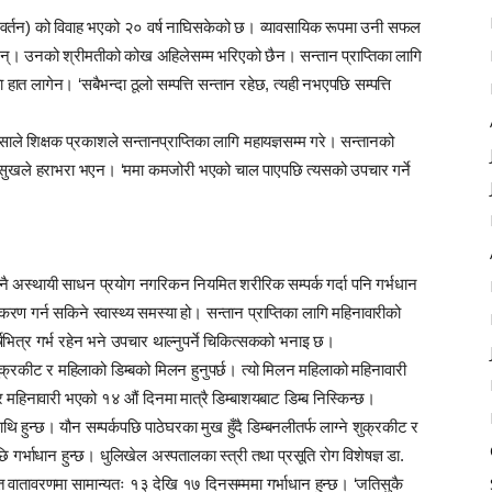
परिवर्तन) को विवाह भएको २० वर्ष नाघिसकेको छ। व्यावसायिक रूपमा उनी सफल
न्। उनको श्रीमतीको कोख अहिलेसम्म भरिएको छैन। सन्तान प्राप्तिका लागि
 लागेन। ‘सबैभन्दा ठूलो सम्पत्ति सन्तान रहेछ, त्यही नभएपछि सम्पत्ति
ेसाले शिक्षक प्रकाशले सन्तानप्राप्तिका लागि महायज्ञसम्म गरे। सन्तानको
सुखले हराभरा भएन। ‘ममा कमजोरी भएको चाल पाएपछि त्यसको उपचार गर्ने
कुनै अस्थायी साधन प्रयोग नगरिकन नियमित शरीरिक सम्पर्क गर्दा पनि गर्भधान
रण गर्न सकिने स्वास्थ्य समस्या हो। सन्तान प्राप्तिका लागि महिनावारीको
षभित्र गर्भ रहेन भने उपचार थाल्नुपर्ने चिकित्सकको भनाइ छ।
ुक्रकीट र महिलाको डिम्बको मिलन हुनुपर्छ। त्यो मिलन महिलाको महिनावारी
हिनावारी भएको १४ औं दिनमा मात्रै डिम्बाशयबाट डिम्ब निस्किन्छ।
ि हुन्छ। यौन सम्पर्कपछि पाठेघरका मुख हुँदै डिम्बनलीतर्फ लाग्ने शुक्रकीट र
गर्भाधान हुन्छ। धुलिखेल अस्पतालका स्त्री तथा प्रसूति रोग विशेषज्ञ डा.
्त वातावरणमा सामान्यतः १३ देखि १७ दिनसम्ममा गर्भाधान हुन्छ। ‘जतिसुकै