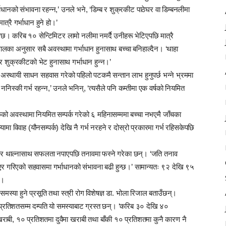
धानको संभावना रहन्न,’ उनले भने, ‘डिम्ब र शुक्रकीट पाठेघर वा डिम्बनलीमा
त्रै गर्भाधान हुने हो।’
्छ। करिब १० सेन्टिमिटर लामो नलीमा नमर्दै उनीहरू भेटिएपछि मात्रै
ग्रवालका अनुसार सबै अवस्थामा गर्भाधान हुनासाथ बच्चा बनिहाल्दैन। ‘थाहा
ब र शुक्रकीटको भेट हुनासाथ गर्भाधान हुन्न।’
 अस्थायी साधन सहवास गरेको पहिलो पटकमै सन्तान लाभ हुनुपर्छ भन्ने भ्रममा
ब ननिस्की गर्भ रहन्न,’ उनले भनिन्, ‘त्यसैले पनि कम्तीमा एक वर्षको नियमित
ो अवस्थामा नियमित सम्पर्क गरेको ६ महिनासम्ममा बच्चा नभएमै जाँचका
ा विवाह (यौनसम्पर्क) देखि नै गर्भ नरहने र दोस्रो प्रकारमा गर्भ रहिसकेपछि
चार थाल्नासाथ सफलता नपाएपछि तनावमा फस्ने गरेका छन्। ‘जति तनाव
 भएर गरिएको सहवासमा गर्भाधानको संभावना बढी हुन्छ।’ सामान्यतः ९२ देखि ९५
छ।
समस्या हुने प्रसूति तथा स्त्री रोग विशेषज्ञ डा. भोला रिजाल बताउँछन्।
 प्रतिशतसम्म दम्पति यो समस्याबाट ग्रस्त छन्। ‘करिब ३० देखि ४०
राबी, १० प्रतिशतमा दुवैमा खराबी तथा बाँकी १० प्रतिशतमा कुनै कारण नै