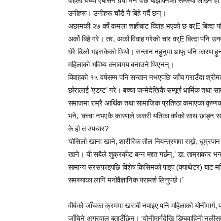
पहिलो बच्चा एबोर्सन गर्‍यो भने पछि बाँझोपनको समस्या आउने हो क
उनीहरू। उनीहरू चाँडै नै बिहे गर्दै छन्।
अछामकी २७ वर्षे कमला शाहीबाट विवाह भएको छ वर्È बित्दा पन
अर्को बिहे गरे। तर, अर्को विवाह गरेको चार वर्È बित्दा पनि
धेरै ढिलो भइसकेको थियो। सन्तान नहुनुमा आफू पनि कारण हुनसक्
महिलाको भविष्य तनावमय बनाउने थिएनन्।
विवाहको १५ वर्षसम्म पनि सन्तान नभएपछि जाँच गराउँदा श्रीमती
छोरालाई ‘एडप्ट’ गरे। बच्चा जन्मेदेखिकै सम्पूर्ण धार्मिक त
समाजमा राम्रै आर्थिक तथा सामाजिक प्रतिष्ठा कमाएका कृष्णको
भने, ‘बच्चा नभएकै कारणले कसरी यतिका वर्षको साथ छाड्न स
के हो त उपचार?
‘पोसिलो खाना खाने, शारीरिक तौल नियन्त्रणमा राख्ने, धूम्रपा
खाने। यी सबैले शुक्रकीट बन्न मद्दत गर्छन्,’ डा. ताम्राकार भन
सामान्य सरसफाइपछि विशेष किसिमको पाइप (क्याथेटर) बाट म
समस्याका लागि मनोवैज्ञानिक परामर्श लिनुपर्छ।’
वीर्यको जाँचका क्रममा खराबी नपाइए पनि महिलाको योनीमार्ग, 
जाँचिने अग्रवाल बताउँछिन्। ‘योनीमार्गदेखि डिम्बवाहिनी नलीसम