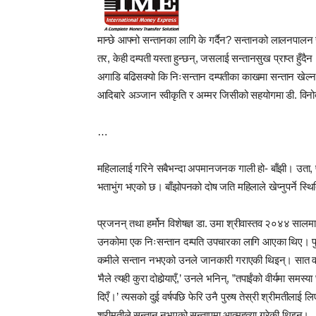
मान्छे आफ्नो सन्तानका लागि के गर्दैन? सन्तानको लालनपालन र
तर, केही दम्पती यस्ता हुन्छन्, जसलाई सन्तानसुख प्राप्त हुँद
अगाडि बढिसक्यो कि निःसन्तान दम्पतीका काखमा सन्तान खेल्
आदिबारे अञ्जान स्वीकृति र अम्मर जिसीको सहयोगमा डी. वि
…
महिलालाई गरिने सबैभन्दा अपमानजनक गाली हो- बाँझी। उता, पुर
भताभुंग भएको छ। बाँझोपनको दोष जति महिलाले खेप्नुपर्ने स्
प्रजनन् तथा हर्मोन विशेषज्ञ डा. उमा श्रीवास्तव २०४४ सालमा
उनकोमा एक निःसन्तान दम्पति उपचारका लागि आएका थिए। पुर
कमीले सन्तान नभएको उनले जानकारी गराएकी थिइन्। सात वर्षप
‘मैले त्यही कुरा दोहोर्‍याएँ,’ उनले भनिन्, ”तपाईंको वीर्यमा समस
दिएँ।’ त्यसको दुई वर्षपछि फेरि उनै पुरुष तेस्री श्रीमतीलाई
श्रीमतीले सन्तान नभएको सन्तापमा आत्महत्या गरेकी थिइन्।