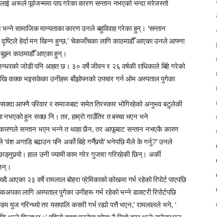
लाई अरूले पूर्वजन्ममा पाप गरेका कारण सन्तान नभएको भन्दा मरेजस्तो
ैन भन्ने सामाजिक मान्यताका कारण उनले बहुविवाह गरेका हुन्। ‘सन्तान
्टिले हेर्दा मन खिन्न हुन्छ,’ चेकजाँचका लागि काठमाडौँ आएका उनले आफ्ना
 बुझ्न काठमाडौँ आएका हुन्।
नन्धरको जोडी पनि आहत छ। ३० वर्षे जीवन र २६ वर्षकी राधिकाले बिहे गरेको
रूदेखि वाक्क भइसकेका उनीहरू बाँझोपनको उपचार गर्न ओम अस्पताल पुगेका
नसक्दा आफ्नै परिवार र समाजबाट समेत तिरस्कार भोगिरहेको अनुभव बटुलेकी
च्चा नभएको हुन सक्छ नि। तर, हाम्रो गाउँतिर त बच्चा भएन भने
 के कारणले सन्तान भएन भन्ने त थाहा छैन, तर आफूबाट सन्तान नभएकै कारण
‘वंश अगाडि बढाउन पनि अर्काे बिहे गर्नैपर्‍यो’ भनेपछि मैले के गर्नु?’ उनले
ड्नुपर्‍यो। हाल उनी ज्यामी काम गरेर गुजारा गरिरहेकी छिन्। अर्की
नन्।
ख्दै आएका २३ वर्षे रामलाल बोहरा प्रेमिकाको कोखमा गर्भ रहेको रिपोर्ट पाएपछि
अपका लागि अस्पताल पुगेका उनीहरू गर्भ रहेको भन्ने डाक्टरी रिपोर्टपछि
म युज गरिन्थ्यो तर यसपालि कसरी गर्भ रह्यो पत्तै भएन,’ रामलालले भने, ‘