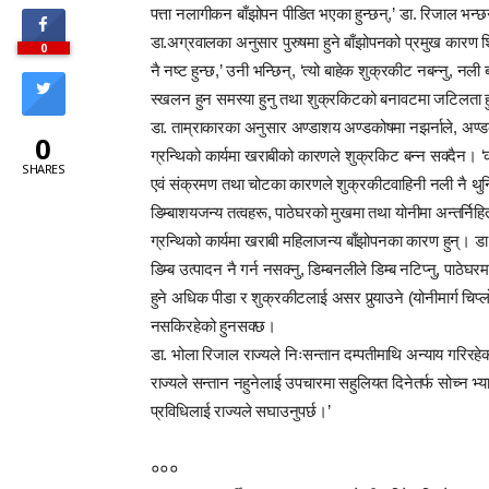
पत्ता नलागीकन बाँझोपन पीडित भएका हुन्छन्,’ डा. रिजाल भन्छ
डा.अग्रवालका अनुसार पुरुषमा हुने बाँझोपनको प्रमुख कारण शि
0
नै नष्ट हुन्छ,’ उनी भन्छिन्, ‘त्यो बाहेक शुक्रकीट नबन्नु, नली
स्खलन हुन समस्या हुनु तथा शुक्रकिटको बनावटमा जटिलता हुन
डा. ताम्राकारका अनुसार अण्डाशय अण्डकोषमा नझर्नाले, अण्ड
0
ग्रन्थिको कार्यमा खराबीको कारणले शुक्रकिट बन्न सक्दैन। ‘क
SHARES
एवं संक्रमण तथा चोटका कारणले शुक्रकीटवाहिनी नली नै थुनि
डिम्बाशयजन्य तत्वहरू, पाठेघरको मुखमा तथा योनीमा अन्तर्निहि
ग्रन्थिको कार्यमा खराबी महिलाजन्य बाँझोपनका कारण हुन्। ड
डिम्ब उत्पादन नै गर्न नसक्नु, डिम्बनलीले डिम्ब नटिप्नु, पाठेघर
हुने अधिक पीडा र शुक्रकीटलाई असर पुर्‍याउने (योनीमार्ग चि
नसकिरहेको हुनसक्छ।
डा. भोला रिजाल राज्यले निःसन्तान दम्पतीमाथि अन्याय गरिरह
राज्यले सन्तान नहुनेलाई उपचारमा सहुलियत दिनेतर्फ सोच्न भ्या
प्रविधिलाई राज्यले सघाउनुपर्छ।’
०००