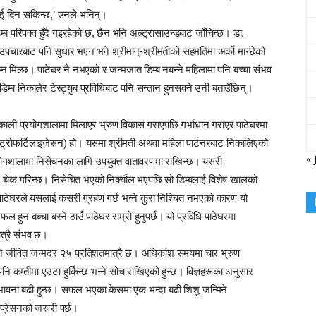
ुई दिन सकिन्छ,’ उनले भनिन्।
 परिपक्व हुँदै गइरहेको छ, छैन भनि अल्ट्रासाउन्डबाट जाँचिन्छ। डा.
चारबाट पनि सुधार भएन भने श्रीमान्-श्रीमतीको सहमतिमा अर्को मान्छेको
्न मिल्छ। पाठेघर नै नभएको र जन्मजात डिम्ब नबन्ने महिलामा पनि बच्चा संभव
िम्ब निकालेर टेस्ट्युब प्रविधिबाट पनि सन्तान हुनसक्ने उनी बताउँछिन्।
िकाली प्रयोगशालामा मिलाएर भ्रुण विकास गराएपछि गर्भाधान गराएर पाठेघरमा
नभिट्रोफर्टिलाइजेसन) हो। यसमा श्रीमती अथवा महिला पार्टनरबाट निकालिएको
« 
्रयोगशालामा निसेचनका लागि उपयुक्त वातावरणमा राखिन्छ। यसरी
 चेक गरिन्छ। निसेचित भएको निर्क्यौल भएपछि सो डिम्बलाई विशेष खालको
 पाठेघरले यसलाई कसरी ग्रहण गर्छ भन्ने कुरा निश्चित नभएको कारण यो
 बच्चा बस्ने ठाउँ पाठेघर राम्रो हुनुपर्छ। यो प्रविधि पाठेघरमा
ात्रै संभव छ।
ि जीवित जन्मदर २५ प्रतिशतमात्रै छ। अधिकांश समयमा चार भ्रुण
 पनि कम्तीमा एउटा हुर्किन्छ भन्ने सोच राखिएको हुन्छ। विज्ञहरूका अनुसार
भावना बढी हुन्छ। सफल भएका केसमा एक भन्दा बढी शिशु जन्मिने
्रेसनको जरूरी पर्छ।