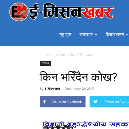
emiss
गृह पृष्ठ
समाचार
विचार/ब्लग
Home
स्वास्थ्य
किन भरिँदैन कोख?
स्वास्थ्य
किन भरिँदैन कोख?
By
ई-मिसन खबर
-
December 26, 2017
Share on Facebook
Tweet on Twitt