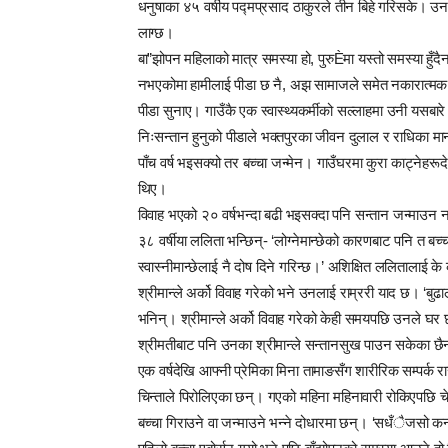
धनुषाका ४५ वर्षीय पद्मप्रसाद ठाकुरले तीन बिहे गरिसके। उन
लाग्छ।
बा”झोपन महिलाको मात्र समस्या हो, पुरुÈमा यस्तो समस्या हुँद
नभएकोमा हामीलाई पीडा छ नै, अझ सामाजले समेत नकारात्मक दृष
पीडा सुनाए। गाउँकै एक स्वास्थ्यकर्मीको सल्लाहमा उनी यसबारे
निःसन्तान हुनुको पीडाले भक्तपुरका जीवन दुलाल र राधिका मा
पाँच वर्ष भइसक्यो तर बच्चा जन्मेन। गाउँघरमा कुरा काट्नेह
थिए।
विवाह भएको २० वर्षभन्दा बढी भइसक्दा पनि सन्तान जन्माउन 
३८ वर्षीया ललिता भन्छिन्- ‘लोग्नेमान्छेको कारणबाट पनि त ब
स्वास्नीमान्छेलाई नै दोष दिने गरिन्छ।’ अशिक्षित ललितालाई
श्रीमान्ले अर्को विवाह गरेको भने उनलाई राम्ररी याद छ। ‘बुढाले 
भनिन्। श्रीमान्ले अर्को विवाह गरेको केही समयपछि उनले घर छा
श्रीमतीबाट पनि उनका श्रीमान्ले सन्तानसुख पाउन सकेका छै
एक वर्षदेखि आफ्नी प्रेमिका मिना तामाङसँग शारीरिक सम्पर्क रा
चिन्ताले पिरोलिएका छन्। गएको महिना महिनावारी रोकिएपछि चेक
बच्चा गिराउने वा जन्माउने भन्ने दोधारमा छन्। ‘सधँैजसो कन्ड