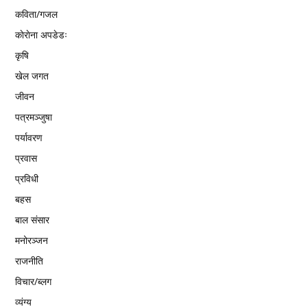
कविता/गजल
काेराेना अपडेडः
कृषि
खेल जगत
जीवन
पत्रमञ्जुषा
पर्यावरण
प्रवास
प्रविधी
बहस
बाल संसार
मनोरञ्जन
राजनीति
विचार/ब्लग
व्यंग्य