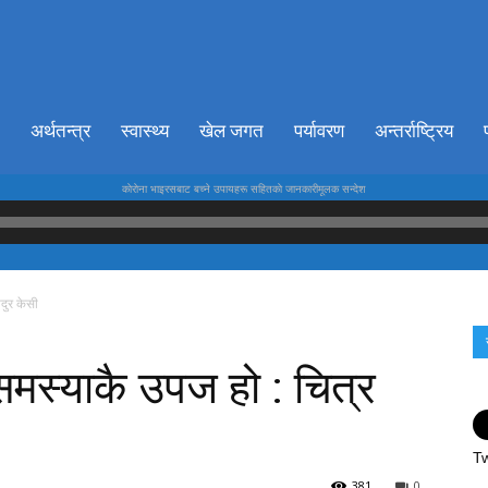
ionkhabar.com
अर्थतन्त्र
स्वास्थ्य
खेल जगत
पर्यावरण
अन्तर्राष्ट्रिय
काेराेना भाइरसबाट बच्ने उपायहरू सहितकाे जानकारीमूलक सन्देश
दुर केसी
समस्याकै उपज हो : चित्र
Tw
381
0