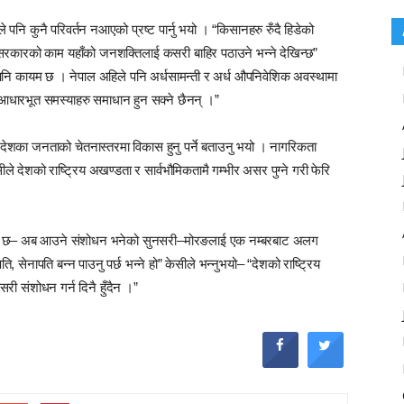
े पनि कुनै परिवर्तन नआएको प्रष्ट पार्नु भयो । “किसानहरु रुँदै हिडेको
ल सरकारको काम यहाँको जनशक्तिलाई कसरी बाहिर पठाउने भन्ने देखिन्छ”
ले पनि कायम छ । नेपाल अहिले पनि अर्धसामन्ती र अर्ध औपनिवेशिक अवस्थामा
आधारभूत समस्याहरु समाधान हुन सक्ने छैनन् ।”
ो देशका जनताको चेतनास्तरमा विकास हुनु पर्ने बताउनु भयो । नागरिकता
ेसीले देशको राष्ट्रिय अखण्डता र सार्वभौमिकतामै गम्भीर असर पुग्ने गरी फेरि
्रष्ट छ– अब आउने संशोधन भनेको सुनसरी–मोरङलाई एक नम्बरबाट अलग
ि, सेनापति बन्न पाउनु पर्छ भन्ने हो” केसीले भन्नुभयो– “देशको राष्ट्रिय
सरी संशोधन गर्न दिनै हुँदैन ।”