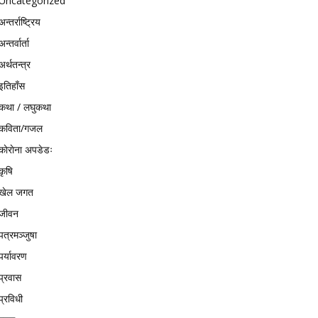
Uncategorized
अन्तर्राष्ट्रिय
अन्तर्वार्ता
अर्थतन्त्र
इतिहाँस
कथा / लघुकथा
कविता/गजल
काेराेना अपडेडः
कृषि
खेल जगत
जीवन
पत्रमञ्जुषा
पर्यावरण
प्रवास
प्रविधी