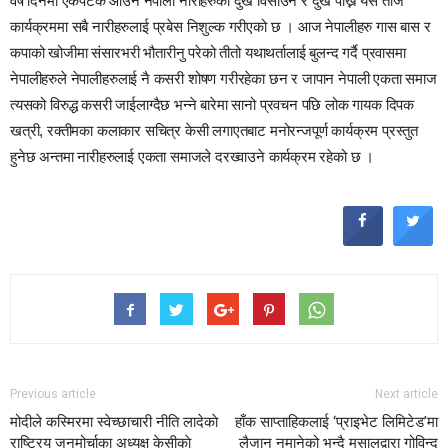
वर्ष दिनमा एकपटक आउने नेपाली नारीहरुको दुख विसाउने र दुख पोख्ने यस तीज
कार्यक्रममा सबै नारीहरुलाई प्रबेस निशुल्क गरीएको छ
।
आज नेपालीहरु गास बास र
कपाको खोजीमा संसारभरी भौतारीनु परेको तीतो यथाथर्तालाई बुलन्द गर्दै प्रवासमा
नेपालीहरुले नेपालीहरुलाई नै कसरी शोषण गरीरहेका छन र जापान नेपाली एकता समाज
त्यसको विरुद्ध कसरी जाईलाग्दैछ भन्ने बारेमा सानो प्रवचन पछि लोक गायक दिपक
खत्री
,
रक्तीमका कलाकार सचित्र केसी लगाएतबाट मनोरन्जपूर्ण कार्यक्रम प्रस्तुत
हुनेछ अन्तमा नारीहरुलाई एकता समाजले दरख्वाउने कार्यक्रम रहेको छ
।
Previous article
Next article
मोदीले कस्मिरमा स्वेच्छाचारी नीति लादेकाे
हाँक साप्ताहिकलाई ‘प्राइभेट लिमिटेड’मा
राष्ट्रिय जनमोर्चाका अध्यक्ष केसीकाे
लैजान नमानेको भन्दै मसालद्वारा गोविन्द