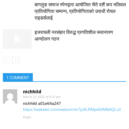
बागलुङ समाज स्पेनद्वारा आयोजित चैते दशैं कप भलिवल
प्रतियोगिता सम्पन्न, प्रतियाेगिताको उपाधी रोयल
राइडर्सलाई
इजरायली नरसंहार विरुद्ध प्रगतिशील रूपान्तरण
आन्दोलन गठन
1 COMMENT
nichhild
March 12, 2022 at 9:14 pm
nichhild a01e64a247
https://wakelet.com/wake/mVo7jc8LRMjw50MBAQLz4
Reply