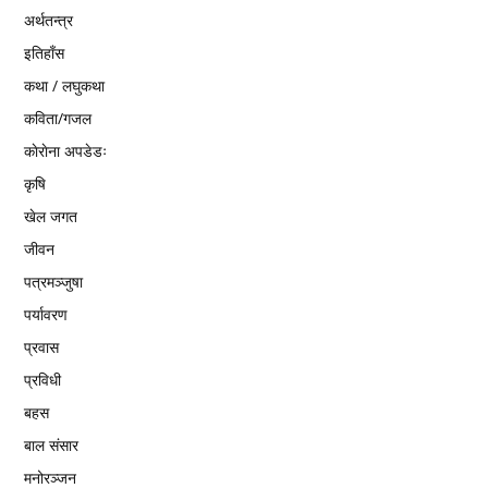
अर्थतन्त्र
इतिहाँस
कथा / लघुकथा
कविता/गजल
काेराेना अपडेडः
कृषि
खेल जगत
जीवन
पत्रमञ्जुषा
पर्यावरण
प्रवास
प्रविधी
बहस
बाल संसार
मनोरञ्जन