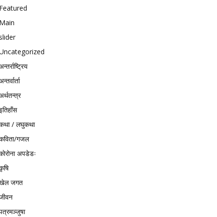
Featured
Main
slider
Uncategorized
अन्तर्राष्ट्रिय
अन्तर्वार्ता
अर्थतन्त्र
इतिहाँस
कथा / लघुकथा
कविता/गजल
काेराेना अपडेडः
कृषि
खेल जगत
जीवन
पत्रमञ्जुषा