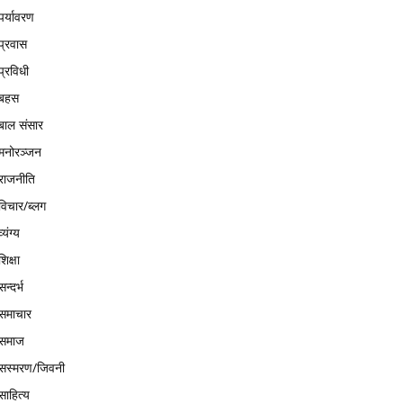
पर्यावरण
प्रवास
प्रविधी
बहस
बाल संसार
मनोरञ्जन
राजनीति
विचार/ब्लग
व्यंग्य
शिक्षा
सन्दर्भ
समाचार
समाज
सस्मरण/जिवनी
साहित्य