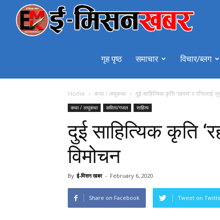
emiss
गृह पृष्ठ
समाचार
विचार/ब्लग
Home
कथा / लघुकथा
दुई साहित्यिक कृति ‘रहस्य’ र ‘राँगालाई जुत
कथा / लघुकथा
कविता/गजल
साहित्य
दुई साहित्यिक कृति ‘रहस
विमोचन
By
ई-मिसन खबर
-
February 6, 2020
Share on Facebook
Tweet on Twitt