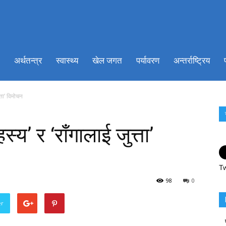
ionkhabar.com
अर्थतन्त्र
स्वास्थ्य
खेल जगत
पर्यावरण
अन्तर्राष्ट्रिय
्ता’ विमोचन
्य’ र ‘राँगालाई जुत्ता’
Tw
98
0
er