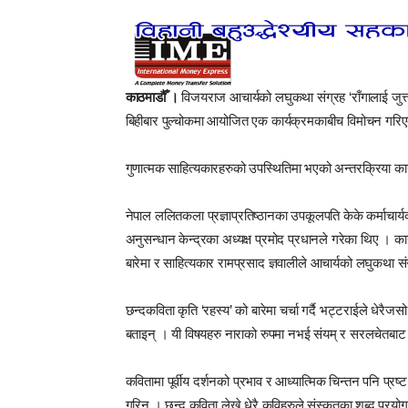
काठमाडौँ ।
विजयराज आचार्यको लघुकथा संग्रह ‘राँगालाई जुत्ता
बिहीबार पुल्चोकमा आयोजित एक कार्यक्रमकाबीच विमोचन गरि
गुणात्मक साहित्यकारहरुको उपस्थितिमा भएको अन्तरक्रिया का
नेपाल ललितकला प्रज्ञाप्रतिष्ठानका उपकूलपति केके कर्माचार्
अनुसन्धान केन्द्रका अध्यक्ष प्रमोद प्रधानले गरेका थिए । क
बारेमा र साहित्यकार रामप्रसाद ज्ञवालीले आचार्यको लघुकथा संग
छन्दकविता कृति ‘रहस्य’ को बारेमा चर्चा गर्दै भट्टराईले धेर
बताइन् । यी विषयहरु नाराको रुपमा नभई संयम् र सरलचेतब
कवितामा पूर्वीय दर्शनको प्रभाव र आध्यात्मिक चिन्तन पनि प्रष्ट
गरिन् । छन्द कविता लेख्ने धेरै कविहरुले संस्कृतका शब्द प्रयो