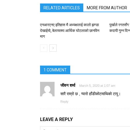
RELATED ARTICLES
MORE FROM AUTHOR
एनआरएनए इतिहास मै अध्यक्षलाई कालो झण्डा
पुर्खाले रगतसँग
देखाईयो, बेलायतमा आर्थिक घोटलाको छानविन
कदापी गुम्न दिन
माग
1 COMMENT
जीवन शर्मा
March 5, 2020 at 1:07 am
सारै राम्राे छ , प्याराे हाँडीकाेटमाथिकाे टापु।
Reply
LEAVE A REPLY