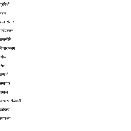
प्रविधी
बहस
बाल संसार
मनोरञ्जन
राजनीति
विचार/ब्लग
व्यंग्य
शिक्षा
सन्दर्भ
समाचार
समाज
सस्मरण/जिवनी
साहित्य
स्वास्थ्य