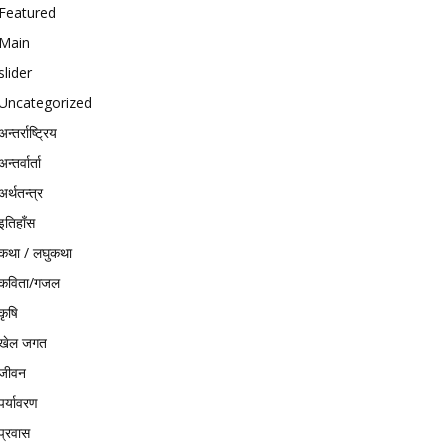
Featured
Main
slider
Uncategorized
अन्तर्राष्ट्रिय
अन्तर्वार्ता
अर्थतन्त्र
इतिहाँस
कथा / लघुकथा
कविता/गजल
कृषि
खेल जगत
जीवन
पर्यावरण
प्रवास