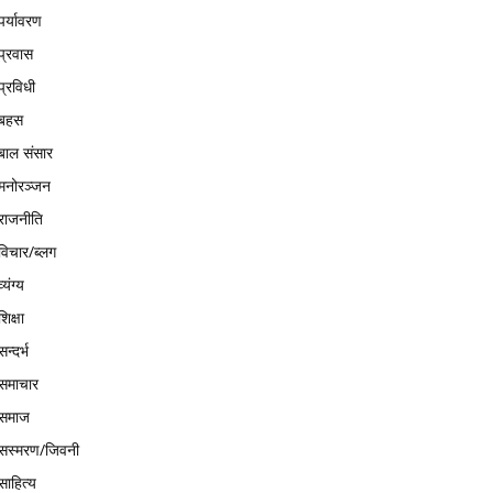
पर्यावरण
प्रवास
प्रविधी
बहस
बाल संसार
मनोरञ्जन
राजनीति
विचार/ब्लग
व्यंग्य
शिक्षा
सन्दर्भ
समाचार
समाज
सस्मरण/जिवनी
साहित्य