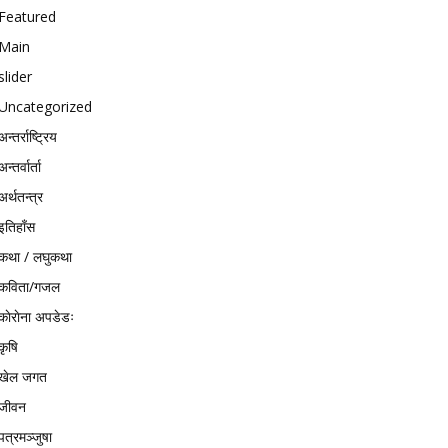
Featured
Main
slider
Uncategorized
अन्तर्राष्ट्रिय
अन्तर्वार्ता
अर्थतन्त्र
इतिहाँस
कथा / लघुकथा
कविता/गजल
काेराेना अपडेडः
कृषि
खेल जगत
जीवन
पत्रमञ्जुषा