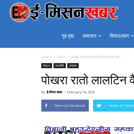
emiss
गृह पृष्ठ
समाचार
विचार/ब्लग
Home
Main
पोखरा रातो लालटिन वैचारिक मञ्च गठन
Main
राजनीति
समाचार
पोखरा रातो लालटिन 
By
ई-मिसन खबर
-
February 16, 2020
Share on Facebook
Tweet on Twitt