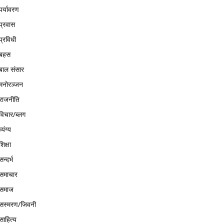
पर्यावरण
प्रवास
प्रविधी
बहस
बाल संसार
मनोरञ्जन
राजनीति
विचार/ब्लग
व्यंग्य
शिक्षा
सन्दर्भ
समाचार
समाज
सस्मरण/जिवनी
साहित्य