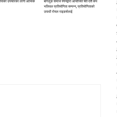
थापाको उपचारका लागी आर्थिक
बागलुङ समाज स्पेनद्वारा आयोजित चैते दशैं कप
भलिवल प्रतियोगिता सम्पन्न, प्रतियाेगिताको
उपाधी रोयल राइडर्सलाई