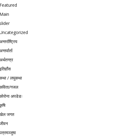
Featured
Main
slider
Uncategorized
अन्तर्राष्ट्रिय
अन्तर्वार्ता
अर्थतन्त्र
इतिहाँस
कथा / लघुकथा
कविता/गजल
काेराेना अपडेडः
कृषि
खेल जगत
जीवन
पत्रमञ्जुषा