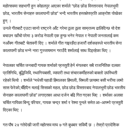
महोत्सवमा सहभागी हुन कोहलपुर आएका शर्माले “छोड छोड विस्तारवाद नेपालभुमी
छोड, भारतीय सेनाहरु कालापानी छोड” भन्दै भारतीय हस्तक्षेपप्रति आक्रोश पोखेका
हुन् ।
उनले गीतबाटै एउटा सानो राष्ट्रने आँट गरेमा ठूला ठूला साम्राज्य ढालिदिन्छ यो देश
बचाउन खाँचो परेमा ३ करोड नेपाली एक हुन्छ भनेर नेपाल र नेपाली जनतालाई कम
नआँक्न गीतबाटै चेतावनी दिए । शर्माले गीत गाइरहँदा हजारौं दर्शकहरुले भारतीय सेना
कालापानी छोड भन्ने नारा गुज्जायमान गराउँदै शर्मालाई साथ दिइरहेका थिए ।
नेपालका चर्चित जनबादी गायक शर्माको प्रस्तुती हेर्न मंगलबार सबै राजनितिक दलका
प्रतिनिधि, बुद्धिजिवि, स्थानियबासी, व्यापारी तथा संचारकर्मीहरुको बाक्लो उपस्थिती
रहेको थियो । शर्माले “मधेसी पहाडी हिमालका हिमाली, सिमली छायामा बसी भरीया लामो
सास फेरेको,चँहिदैन मलाई सिसाको महल, छोड छोड विस्तारबाद नेपालभुमी छोड भारतीय
सेनाहरु कालापानी छोड” लगाएतका आधा दर्जन बढि गित गएका थिए । शर्माका अलावा
चर्चित गायिका बिन्दु परियार, गायक चन्द्र शर्मा र रेश्मा पुनले समेत आ–आफ्नो प्रस्तुती
दिएका थिए ।
गत पौष २४ गतेदेखी जारी महोत्सव माघ ७ गते बुधबार सकिदैं छ । तेस्रो प्रादेशिक