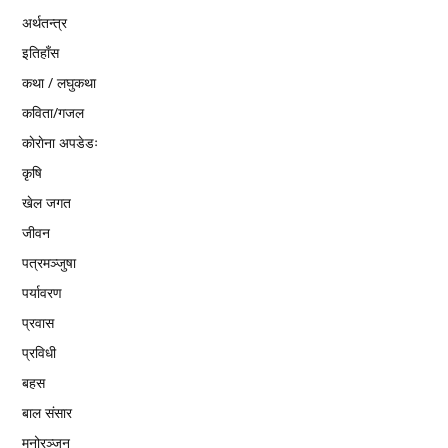
अर्थतन्त्र
इतिहाँस
कथा / लघुकथा
कविता/गजल
काेराेना अपडेडः
कृषि
खेल जगत
जीवन
पत्रमञ्जुषा
पर्यावरण
प्रवास
प्रविधी
बहस
बाल संसार
मनोरञ्जन