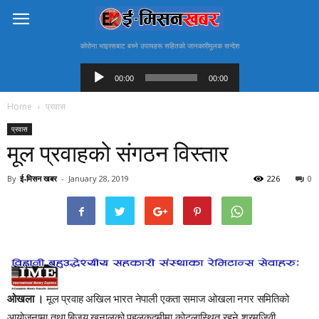
काेराेना भाइरसबाट बच्ने उपायहरू सहितकाे जानकारीमूलक सन्देश
Audio
Player
00:00
00:00
Home
प्रवास
प्रवास
मूल प्रवाहको संगठन विस्तार
By
ई-मिसन खबर
-
January 28, 2019
226
0
ओखला ।
मूल प्रवाह अखिल भारत नेपाली एकता समाज ओखला नगर समितिको
आयोजनामा तथा बिजय खनालको पहलकदमीमा कोट्लास्थित रहने श्रमजिवी