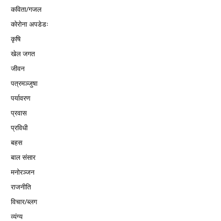
कविता/गजल
काेराेना अपडेडः
कृषि
खेल जगत
जीवन
पत्रमञ्जुषा
पर्यावरण
प्रवास
प्रविधी
बहस
बाल संसार
मनोरञ्जन
राजनीति
विचार/ब्लग
व्यंग्य