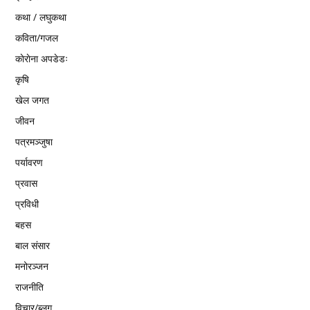
कथा / लघुकथा
कविता/गजल
काेराेना अपडेडः
कृषि
खेल जगत
जीवन
पत्रमञ्जुषा
पर्यावरण
प्रवास
प्रविधी
बहस
बाल संसार
मनोरञ्जन
राजनीति
विचार/ब्लग