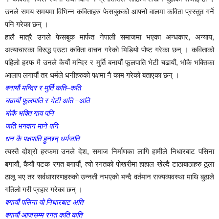
उनले समय समयमा विभिन्न कविताहरु फेसबुकको आफ्नो वालमा कविता प्रस्तुत गर्ने
पनि गरेका छन् ।
हालै मात्रै उनले फेसबुक मार्फत नेपाली समाजमा भएका अन्धकार, अन्याय,
अत्याचारका विरुद्ध एउटा कविता वाचन गरेको भिडियो पोष्ट गरेका छन् । कविताको
पहिलो हरफ मै उनले कैयौं मन्दिर र मुर्ति बनायौं फूलपाति भेटी चढायौं, भोकै भक्तिका
आलाप लगायौं तर धर्मले धनीहरुको पक्षमा नै काम गरेको बताएका छन् ।
बनायौं मन्दिर र मुर्ति कति–कति
चढायौं फूलपाति र भेटी अति –अति
भोकै भक्ति गाय पनि
जति भगवान माने पनि
धन कै पक्षपाति हुन्छन् धर्मजति
त्यस्तै दोश्रो हरफमा उनले देश, समाज निर्माणका लागि हामीले निधारबाट पसिना
बगायौं, कैयौं पटक रगत बगायौं, त्यो रगतको पोखरीमा हाहाल खेल्दै टाठाबाठाहरु ठूला
ठालू भए तर सर्वधारारणहरुको उन्नती नभएको भन्दै वर्तमान राज्यव्यवस्था माथि बुढाले
गतिलो गरी प्रहार गरेका छन् ।
बगायौं पसिना यो निधारबाट अति
बगायौं आजसम्म रगत कति कति