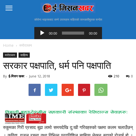
काेराेना भाइरसबाट बच्ने उपायहरू सहितकाे जानकारीमूलक सन्देश
Audio
Player
00:00
00:00
Home
मनोरञ्जन
मनोरञ्जन
साहित्य
सरकार पक्षपाति, धर्म पनि पक्षपाति
By
ई-मिसन खबर
-
June 12, 2018
210
0
रुकुमका गिरी प्रसाद बुढा लामो समयदेखि दु:खी गरिवहरुको पक्षमा कलम चलाउँछन्
। कविता, गजल रचना तथा विभिन्न प्रगतिशिल साहित्य लेखन बुढाको रोजाई हो ।