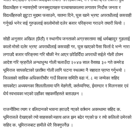
विद्याथीहरु र न्यायप्रेमी जनसमुदायहरु पञ्चायतकालमा लगातार निर्दोस जनता र
विद्यर्थीहरुको झुट्टा मुद्दामा फसाउने, यातना दिने, घुस खाने भ्रष्ट अपराधीलाई कारवाही
गर्नुपर्छ भनेर सई गुरुङलाई कालोमोसो दलेर बजार परिक्रमा गराउने तयारी थियो ।
सोही अनुसार अखिल (छैठौ) र स्थानीय जनताको अग्रसरतामा सई धर्मबहादुर गुङलाई
कालो मोसो दलेर भ्रष्ट अपराधीलाई कारवाही गर, घुस खाएको पैसा फिर्ता दे भन्ने नारा
लगाउदै बजार परिक्रमा गरि चौकी नेर आएर छोडिदिँदा अपराधी सईले गोली ठोक्न
आदेश गरि प्रहरीले अन्धाधुन्ध गोली चलाउँदा २०४७ साल वैसाख ३० गते कमरेड
भूमिराज सापकोटाको छातीमा गोली लागि घटना स्थलमा नै सहादत प्राप्त गर्नुभयो ।
जिल्लाको साविक अधिकारीचौर गाउँ विकास समिति वडा नं. ८ मा जन्मेका शहिद
सापकोटा अध्ययनका शिललीलामा पनि मेहनेती, कर्तव्यनिष्ठ, ईमान्दार र मिलनसार एवं
धैर्य स्वभावका भएको उहाँका सहकर्मीहरुले बताउछन ।
राजनीतिमा त्याग र वलिदानको भावना हराउदै गएको वर्तमान अवस्थामा सहिद क.
भूमिराजले देखाएको त्यो साहसको महत्व आज झन बढेर गएको छ र त्यो कलिलो उमेरको
सहिद क. भूमिराजबाट हामीले धेरै सिक्नुपर्नेछ ।