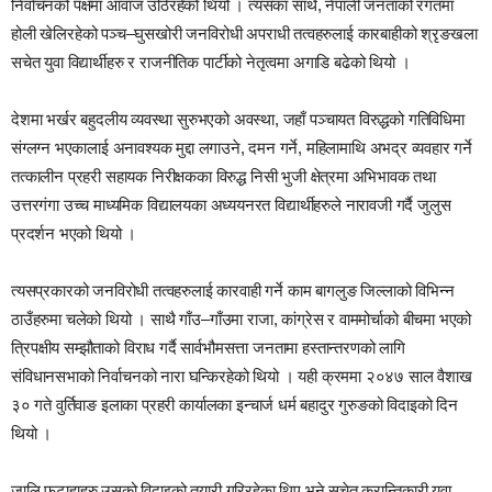
निर्वाचनको पक्षमा आवाज उठिरहेको थियो । त्यसका साथै, नेपाली जनताको रगतमा
होली खेलिरहेको पञ्च–घुसखोरी जनविरोधी अपराधी तत्वहरुलाई कारबाहीको श्रृङखला
सचेत युवा विद्यार्थीहरु र राजनीतिक पार्टीको नेतृत्वमा अगाडि बढेको थियो ।
देशमा भर्खर बहुदलीय व्यवस्था सुरुभएको अवस्था, जहाँ पञ्चायत विरुद्धको गतिविधिमा
संग्लग्न भएकालाई अनावश्यक मुद्दा लगाउने, दमन गर्ने, महिलामाथि अभद्र व्यवहार गर्ने
तत्कालीन प्रहरी सहायक निरीक्षकका विरुद्ध निसी भुजी क्षेत्रमा अभिभावक तथा
उत्तरगंगा उच्च माध्यमिक विद्यालयका अध्ययनरत विद्यार्थीहरुले नारावजी गर्दै जुलुस
प्रदर्शन भएको थियो ।
त्यसप्रकारको जनविरोधी तत्वहरुलाई कारवाही गर्ने काम बागलुङ जिल्लाको विभिन्न
ठाउँहरुमा चलेको थियो । साथै गाँउ–गाँउमा राजा, कांग्रेस र वाममोर्चाको बीचमा भएको
त्रिपक्षीय सम्झौताको विराध गर्दै सार्वभौमसत्ता जनतामा हस्तान्तरणको लागि
संविधानसभाको निर्वाचनको नारा घन्किरहेको थियो । यही क्रममा २०४७ साल वैशाख
३० गते वुर्तिवाङ इलाका प्रहरी कार्यालका इन्चार्ज धर्म बहादुर गुरुङको विदाइको दिन
थियो ।
जालि फटाहाहरु उसको विदाइको तयारी गरिरहेका थिए भने सचेत क्रान्तिकारी युवा