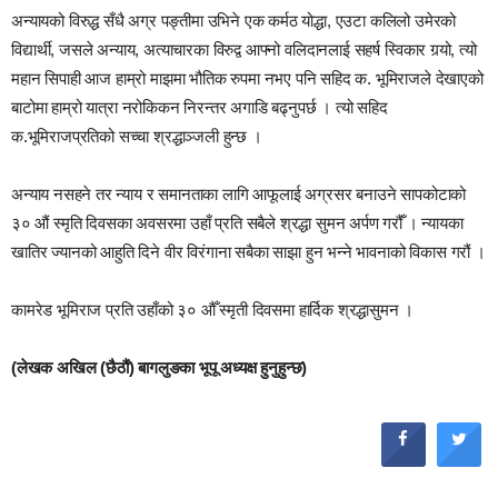
अन्यायको विरुद्ध सँधै अग्र पङ्तीमा उभिने एक कर्मठ योद्धा, एउटा कलिलो उमेरको
विद्यार्थी, जसले अन्याय, अत्याचारका विरुद्व आफ्नो वलिदानलाई सहर्ष स्विकार गर्‍यो, त्यो
महान सिपाही आज हाम्रो माझमा भौतिक रुपमा नभए पनि सहिद क. भूमिराजले देखाएको
बाटोमा हाम्रो यात्रा नरोकिकन निरन्तर अगाडि बढ्नुपर्छ । त्यो सहिद
क.भूमिराजप्रतिको सच्चा श्रद्धाञ्जली हुन्छ ।
अन्याय नसहने तर न्याय र समानताका लागि आफूलाई अग्रसर बनाउने सापकोटाको
३० औं स्मृति दिवसका अवसरमा उहाँ प्रति सबैले श्रद्धा सुमन अर्पण गरौँं । न्यायका
खातिर ज्यानको आहुति दिने वीर विरंगाना सबैका साझा हुन भन्ने भावनाको विकास गरौं ।
कामरेड भूमिराज प्रति उहाँको ३० औँ स्मृती दिवसमा हार्दिक श्रद्धासुमन ।
(लेखक अखिल (छैठौं) बागलुङका भूपू अध्यक्ष हुनुहुन्छ)