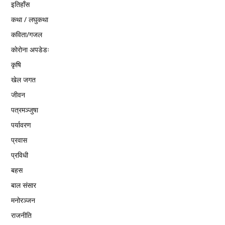
इतिहाँस
कथा / लघुकथा
कविता/गजल
काेराेना अपडेडः
कृषि
खेल जगत
जीवन
पत्रमञ्जुषा
पर्यावरण
प्रवास
प्रविधी
बहस
बाल संसार
मनोरञ्जन
राजनीति