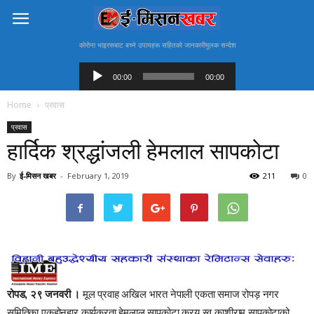
काेराेना भाइरसबाट बच्ने उपायहरू सहितकाे जानकारीमूलक सन्देश
Audio
Player
00:00
00:00
Home
प्रवास
प्रवास
हार्दिक श्रद्धांजली हेमलाल सापकोटा
By
ई-मिसन खबर
-
February 1, 2019
211
0
रोपड, २९ जनवरी ।
मूल प्रवाह अखिल भारत नेपाली एकता समाज रोपड़ नगर
समितिका एकहोनहार कार्यक्रता हेमलाल सापकोटा करय स्व.काशीराम सापकोटाको