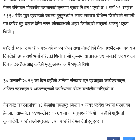
मैक्श हस्पिटल मोहालीमा उपचारको क्रममा दुखद निधन भएको छ । वहाँ २१ अप्रेल
१९९० देखि मूल प्रवाहको सदस्य हुनुहुन्थ्यो र समय समयमा विभिन्न जिम्मेदारी समाल्दै
गत करिव दुइ दशक देखि नगर कोषाध्यक्षको अहम जिम्मेदारी सम्हाल्दै आउनु भएको
थियो ।
वहाँलाई श्वास सम्वन्धी समस्याको कारण रोपड तथा मोहालीको मैक्स हस्पीटलमा गत १५
दिनदेखी उपचारार्थ भर्ना गरिएको थियो । सो क्रममा अचानक २९ जनवरी २०१९ का
दिन हार्टअटैक आइ वहाँको मृत्यु अस्पताल मै भएको थियो ।
३० जनवरी २०१९ का दिन वहाँको अन्तिम संस्कार मूल प्रवाहका कार्यक्रताहरु,
अफिस स्टाफहरु र आफन्तहरुको उपस्थितमा रोपड़ घनौलीमा गरिएको छ ।
गैडाकोट नगरपालीका १३ वेल्डीया नवलपुर जिल्ला ५ नम्वर प्रदेश स्थायी घरभएका
हेमलाल सापकोटा ०४अक्टोबर १९६१ मा जन्मनुभएको थियो । वहाँको श्रीमती
कृष्णा.देवी, १ छोरा ओमप्रकाश तथा १ छोरी विमलादेवी हुनुहुन्छ ।