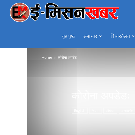
emiss
गृह पृष्ठ
समाचार
विचार/ब्लग
Home
काेराेना अपडेडः
काेराेना अपडेडः
English
Main
slider
अन्तर्राष्ट्रि