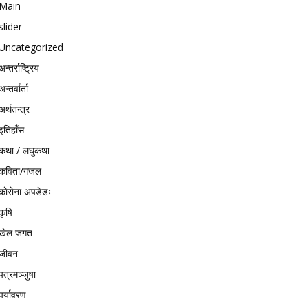
Main
slider
Uncategorized
अन्तर्राष्ट्रिय
अन्तर्वार्ता
अर्थतन्त्र
इतिहाँस
कथा / लघुकथा
कविता/गजल
काेराेना अपडेडः
कृषि
खेल जगत
जीवन
पत्रमञ्जुषा
पर्यावरण