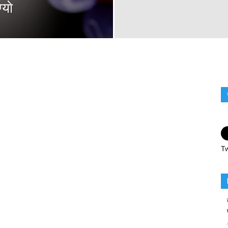
याे
Tw