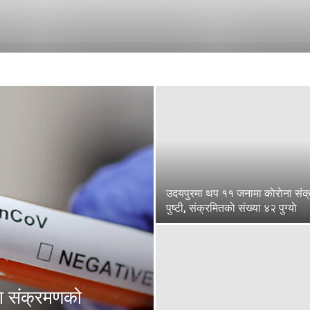
उदयपुरमा थप ११ जनामा काेराेना सं
पुष्टी, संक्रमितकाे संख्या ४२ पुग्याे
ना संक्रमणको