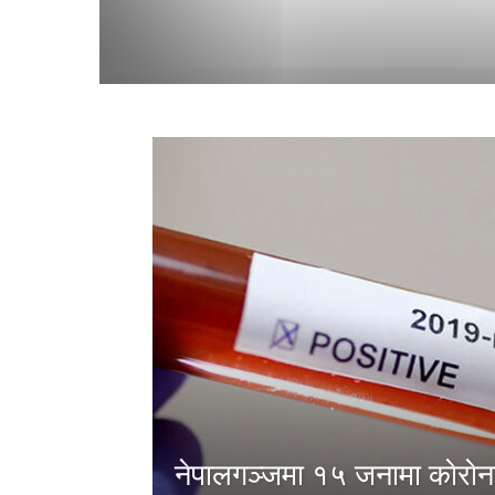
नेपालगञ्जमा १५ जनामा काेराे