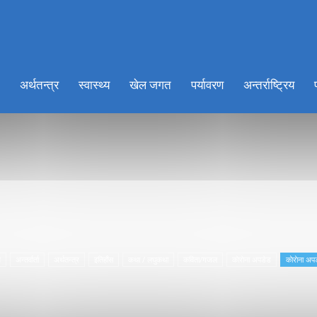
ionkhabar.com
अर्थतन्त्र
स्वास्थ्य
खेल जगत
पर्यावरण
अन्तर्राष्ट्रिय
य
अन्तर्वार्ता
अर्थतन्त्र
इतिहाँस
कथा / लघुकथा
कविता/गजल
काेराेना अपडेड
काेराेना अप