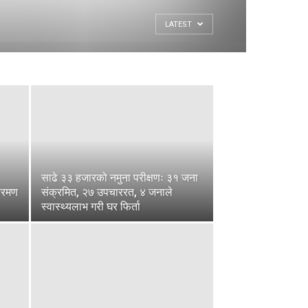
LATEST
साढे ३३ हजारको नमुना परीक्षणः ३१ जना
क्रमण
संक्रमित, २७ उपचाररत, ४ जनाले
स्वास्थ्यलाभ गरी घर फिर्ता