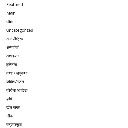
Featured
Main
slider
Uncategorized
अन्तर्राष्ट्रिय
अन्तर्वार्ता
अर्थतन्त्र
इतिहाँस
कथा / लघुकथा
कविता/गजल
काेराेना अपडेडः
कृषि
खेल जगत
जीवन
पत्रमञ्जुषा