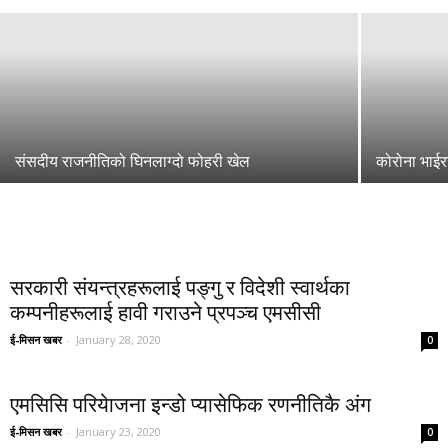
संसदीय राजनीतिको घिनलाग्दो फोहरी खेल
कोरोना भाई
सरकारी संयन्त्रहरूलाई पङ्गु र विदेशी स्वार्थका
कम्पनीहरूलाई हावी गराउने प्रपञ्च एमसीसी
ई-मिसन खबर
-
January 28, 2020
0
एमसिसि परियेाजना इन्डो प्यासेफिक रणनीतिकै अंग
ई-मिसन खबर
-
January 23, 2020
0